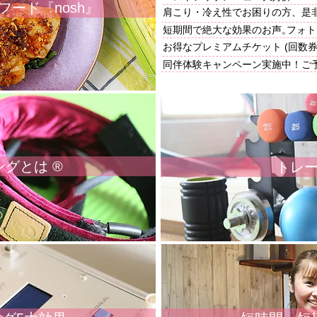
質フード『nosh』
​肩こり・冷え性でお困りの方、是
短期間で絶大な効果のお声。
フォト
お得なプレミアムチケット (回数券
同伴体験キャンペーン実施中！ご
グとは ®
トレ