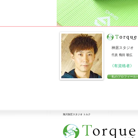
神居スタジオ
代表 梅田 敏広
​《有資格者》
私のプロフィール♪
​旭川加圧スタジオ トルク