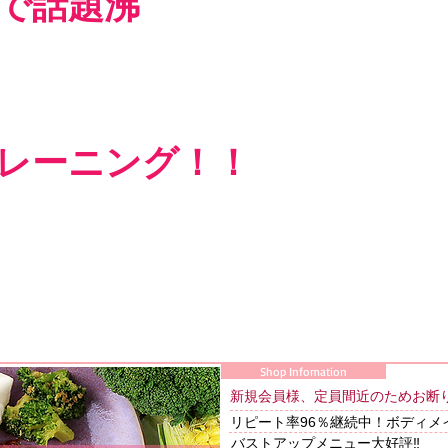
で話題沸
トレーニング！！
Shop Infomation
​新規会員様、定員間近のためお断
リピート率96％継続中！ボディメ
​バストアップメニュー大好評‼