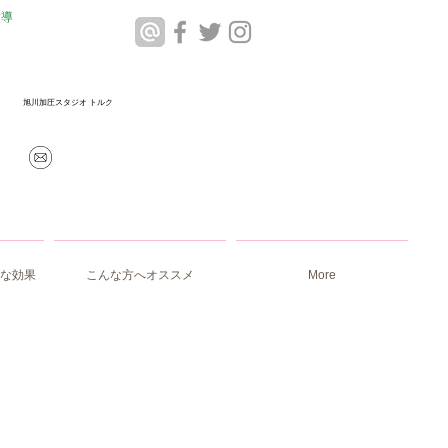
指導
​旭川加圧スタジオ トルク
info@torque-asahikawa.com
な効果
こんな方へオススメ
More