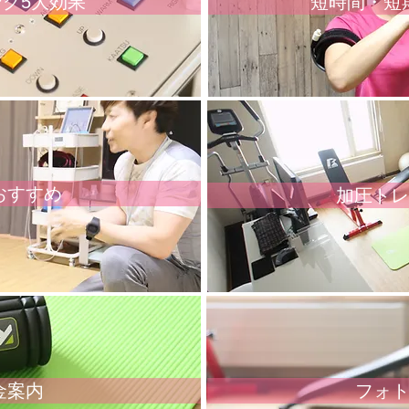
グ5大効果
短時間・短
おすすめ
加圧トレ
金案内
フォ