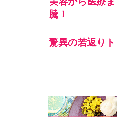
美容から医療ま
騰！​​
​​驚異の若返り